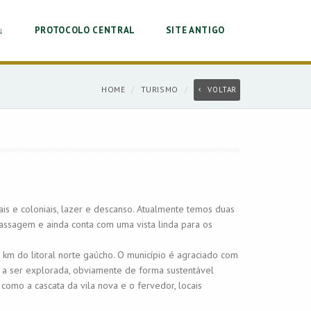
↓
PROTOCOLO CENTRAL
SITE ANTIGO
HOME
TURISMO
VOLTAR
is e coloniais, lazer e descanso. Atualmente temos duas
massagem e ainda conta com uma vista linda para os
 km do litoral norte gaúcho. O município é agraciado com
a a ser explorada, obviamente de forma sustentável
 como a cascata da vila nova e o fervedor, locais