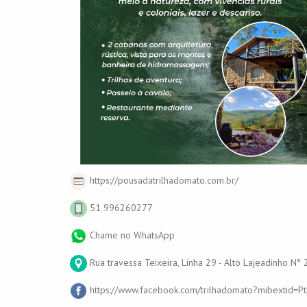
https://pousadatrilhadomato.com.br/
51 996260277
Chame no WhatsApp
Rua travessa Teixeira, Linha 29 - Alto Lajeadinho N°
https://www.facebook.com/trilhadomato?mibextid=P