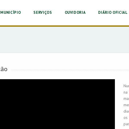
MUNICÍPIO
SERVIÇOS
OUVIDORIA
DIÁRIO OFICIAL 
ção
Num
na 
man
me
di
os 
pa