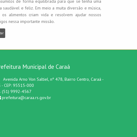
nsumilos de forma equilibrada para que se tenha uma
a saudável e feliz. Em meio a muita diversão e música,
é os alimentos criam vida e resolvem ajudar nossos
igos nessa importante missão.
tar
refeitura Municipal de Caraá
Avenida Arno Von Saltiel, nº 478, Bairro Centro, Caraá -
 - CEP: 95515-000
(51) 9992-4567
prefeitura@caraa.rs.gov.br