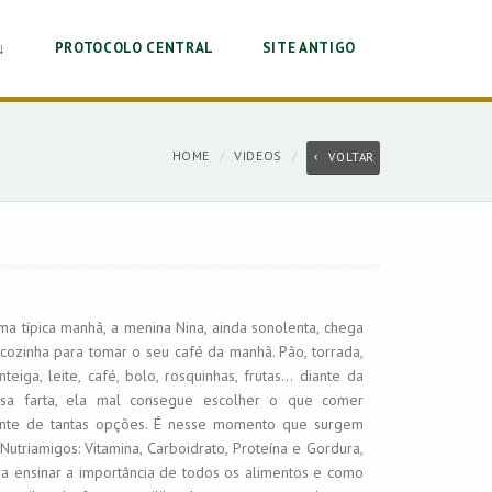
↓
PROTOCOLO CENTRAL
SITE ANTIGO
HOME
VIDEOS
VOLTAR
a típica manhã, a menina Nina, ainda sonolenta, chega
cozinha para tomar o seu café da manhã. Pão, torrada,
teiga, leite, café, bolo, rosquinhas, frutas... diante da
sa farta, ela mal consegue escolher o que comer
ante de tantas opções. É nesse momento que surgem
Nutriamigos: Vitamina, Carboidrato, Proteína e Gordura,
ra ensinar a importância de todos os alimentos e como